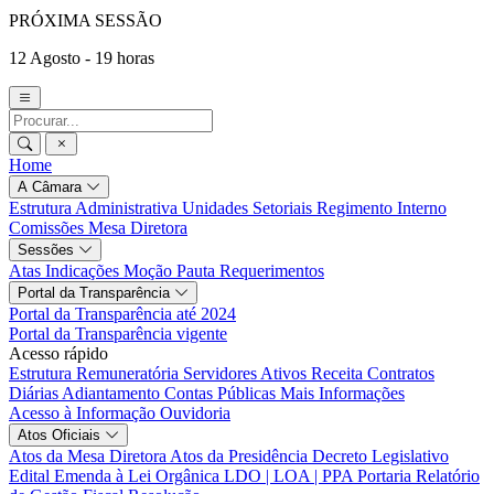
PRÓXIMA SESSÃO
12 Agosto - 19 horas
Home
A Câmara
Estrutura Administrativa
Unidades Setoriais
Regimento Interno
Comissões
Mesa Diretora
Sessões
Atas
Indicações
Moção
Pauta
Requerimentos
Portal da Transparência
Portal da Transparência até 2024
Portal da Transparência vigente
Acesso rápido
Estrutura Remuneratória
Servidores Ativos
Receita
Contratos
Diárias
Adiantamento
Contas Públicas
Mais Informações
Acesso à Informação
Ouvidoria
Atos Oficiais
Atos da Mesa Diretora
Atos da Presidência
Decreto Legislativo
Edital
Emenda à Lei Orgânica
LDO | LOA | PPA
Portaria
Relatório