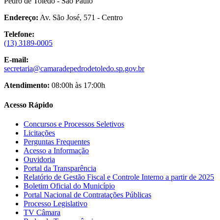
Pedro de Toledo - São Paulo
Endereço:
Av. São José, 571 - Centro
Telefone:
(13) 3189-0005
E-mail:
secretaria@camaradepedrodetoledo.sp.gov.br
Atendimento:
08:00h às 17:00h
Acesso Rápido
Concursos e Processos Seletivos
Licitações
Perguntas Frequentes
Acesso a Informação
Ouvidoria
Portal da Transparência
Relatório de Gestão Fiscal e Controle Interno a partir de 2025
Boletim Oficial do Município
Portal Nacional de Contratações Públicas
Processo Legislativo
TV Câmara