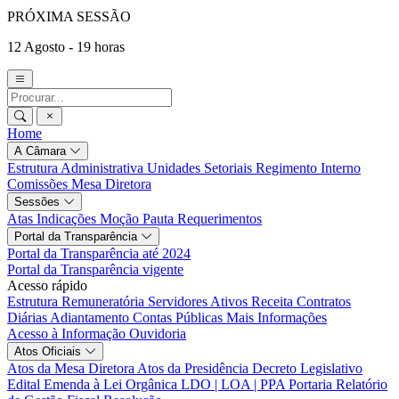
PRÓXIMA SESSÃO
12 Agosto - 19 horas
Home
A Câmara
Estrutura Administrativa
Unidades Setoriais
Regimento Interno
Comissões
Mesa Diretora
Sessões
Atas
Indicações
Moção
Pauta
Requerimentos
Portal da Transparência
Portal da Transparência até 2024
Portal da Transparência vigente
Acesso rápido
Estrutura Remuneratória
Servidores Ativos
Receita
Contratos
Diárias
Adiantamento
Contas Públicas
Mais Informações
Acesso à Informação
Ouvidoria
Atos Oficiais
Atos da Mesa Diretora
Atos da Presidência
Decreto Legislativo
Edital
Emenda à Lei Orgânica
LDO | LOA | PPA
Portaria
Relatório