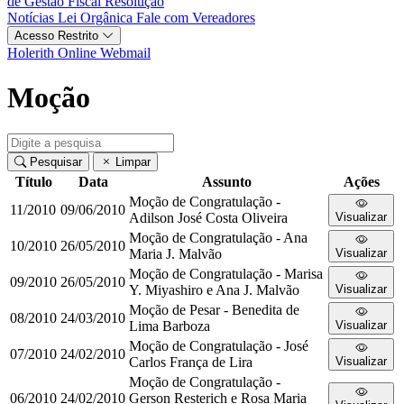
de Gestão Fiscal
Resolução
Notícias
Lei Orgânica
Fale com Vereadores
Acesso Restrito
Holerith Online
Webmail
Moção
Pesquisar
Limpar
Título
Data
Assunto
Ações
Moção de Congratulação -
11/2010
09/06/2010
Adilson José Costa Oliveira
Visualizar
Moção de Congratulação - Ana
10/2010
26/05/2010
Maria J. Malvão
Visualizar
Moção de Congratulação - Marisa
09/2010
26/05/2010
Y. Miyashiro e Ana J. Malvão
Visualizar
Moção de Pesar - Benedita de
08/2010
24/03/2010
Lima Barboza
Visualizar
Moção de Congratulação - José
07/2010
24/02/2010
Carlos França de Lira
Visualizar
Moção de Congratulação -
06/2010
24/02/2010
Gerson Resterich e Rosa Maria