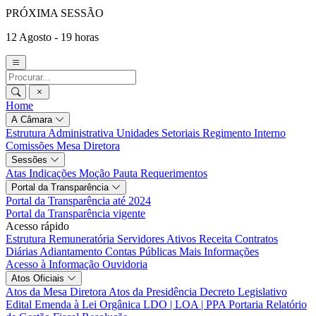
PRÓXIMA SESSÃO
12 Agosto - 19 horas
Home
A Câmara
Estrutura Administrativa
Unidades Setoriais
Regimento Interno
Comissões
Mesa Diretora
Sessões
Atas
Indicações
Moção
Pauta
Requerimentos
Portal da Transparência
Portal da Transparência até 2024
Portal da Transparência vigente
Acesso rápido
Estrutura Remuneratória
Servidores Ativos
Receita
Contratos
Diárias
Adiantamento
Contas Públicas
Mais Informações
Acesso à Informação
Ouvidoria
Atos Oficiais
Atos da Mesa Diretora
Atos da Presidência
Decreto Legislativo
Edital
Emenda à Lei Orgânica
LDO | LOA | PPA
Portaria
Relatório