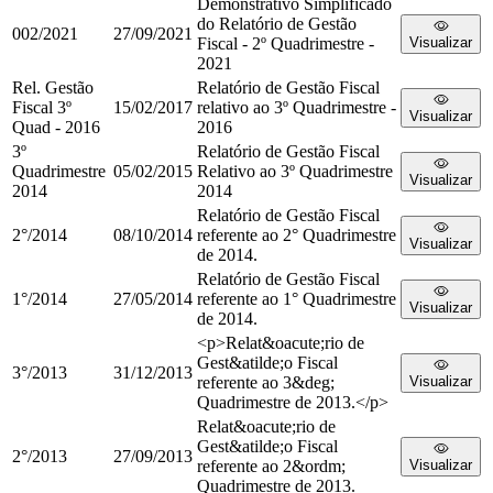
Demonstrativo Simplificado
do Relatório de Gestão
002/2021
27/09/2021
Fiscal - 2º Quadrimestre -
Visualizar
2021
Rel. Gestão
Relatório de Gestão Fiscal
Fiscal 3º
15/02/2017
relativo ao 3º Quadrimestre -
Visualizar
Quad - 2016
2016
3º
Relatório de Gestão Fiscal
Quadrimestre
05/02/2015
Relativo ao 3º Quadrimestre
Visualizar
2014
2014
Relatório de Gestão Fiscal
2°/2014
08/10/2014
referente ao 2° Quadrimestre
Visualizar
de 2014.
Relatório de Gestão Fiscal
1°/2014
27/05/2014
referente ao 1° Quadrimestre
Visualizar
de 2014.
<p>Relat&oacute;rio de
Gest&atilde;o Fiscal
3°/2013
31/12/2013
referente ao 3&deg;
Visualizar
Quadrimestre de 2013.</p>
Relat&oacute;rio de
Gest&atilde;o Fiscal
2°/2013
27/09/2013
referente ao 2&ordm;
Visualizar
Quadrimestre de 2013.