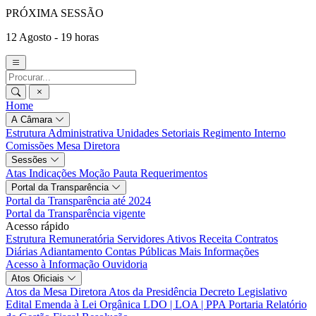
PRÓXIMA SESSÃO
12 Agosto - 19 horas
Home
A Câmara
Estrutura Administrativa
Unidades Setoriais
Regimento Interno
Comissões
Mesa Diretora
Sessões
Atas
Indicações
Moção
Pauta
Requerimentos
Portal da Transparência
Portal da Transparência até 2024
Portal da Transparência vigente
Acesso rápido
Estrutura Remuneratória
Servidores Ativos
Receita
Contratos
Diárias
Adiantamento
Contas Públicas
Mais Informações
Acesso à Informação
Ouvidoria
Atos Oficiais
Atos da Mesa Diretora
Atos da Presidência
Decreto Legislativo
Edital
Emenda à Lei Orgânica
LDO | LOA | PPA
Portaria
Relatório