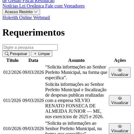
de Gestão Fiscal
Resolução
Notícias
Lei Orgânica
Fale com Vereadores
Acesso Restrito
Holerith Online
Webmail
Requerimentos
Pesquisar
Limpar
Título
Data
Assunto
Ações
“Solicita informações ao Senhor
012/2026
09/03/2026
Prefeito Municipal, na forma que
Visualizar
especifica”.
Solicita informações ao Senhor
Prefeito Municipal e fiscalização
de despesas publicas realizadas
011/2026
09/03/2026
com a empresa SILVIO
Visualizar
RENATO FONSECA DE
ALMEIDA JUNIOR — ME,
nos exercicios de 2025 e 2026.
“Solicita as informações ao
010/2026
09/03/2026
Senhor Prefeito Municipal, na
Visualizar
forma que especifica”.