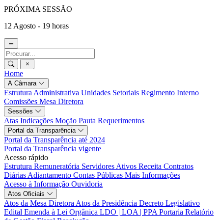
PRÓXIMA SESSÃO
12 Agosto - 19 horas
Home
A Câmara
Estrutura Administrativa
Unidades Setoriais
Regimento Interno
Comissões
Mesa Diretora
Sessões
Atas
Indicações
Moção
Pauta
Requerimentos
Portal da Transparência
Portal da Transparência até 2024
Portal da Transparência vigente
Acesso rápido
Estrutura Remuneratória
Servidores Ativos
Receita
Contratos
Diárias
Adiantamento
Contas Públicas
Mais Informações
Acesso à Informação
Ouvidoria
Atos Oficiais
Atos da Mesa Diretora
Atos da Presidência
Decreto Legislativo
Edital
Emenda à Lei Orgânica
LDO | LOA | PPA
Portaria
Relatório