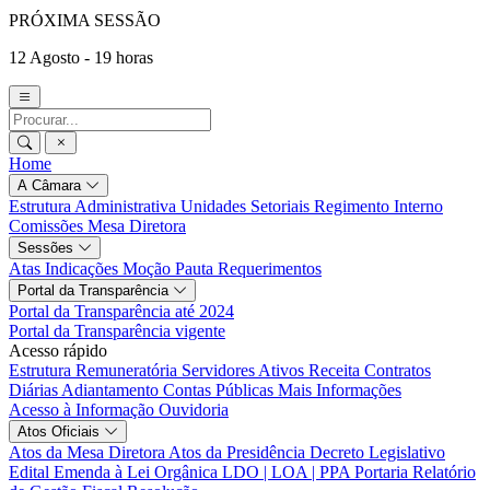
PRÓXIMA SESSÃO
12 Agosto - 19 horas
Home
A Câmara
Estrutura Administrativa
Unidades Setoriais
Regimento Interno
Comissões
Mesa Diretora
Sessões
Atas
Indicações
Moção
Pauta
Requerimentos
Portal da Transparência
Portal da Transparência até 2024
Portal da Transparência vigente
Acesso rápido
Estrutura Remuneratória
Servidores Ativos
Receita
Contratos
Diárias
Adiantamento
Contas Públicas
Mais Informações
Acesso à Informação
Ouvidoria
Atos Oficiais
Atos da Mesa Diretora
Atos da Presidência
Decreto Legislativo
Edital
Emenda à Lei Orgânica
LDO | LOA | PPA
Portaria
Relatório