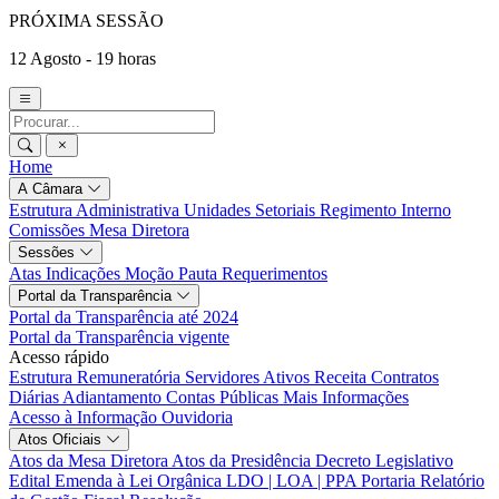
PRÓXIMA SESSÃO
12 Agosto - 19 horas
Home
A Câmara
Estrutura Administrativa
Unidades Setoriais
Regimento Interno
Comissões
Mesa Diretora
Sessões
Atas
Indicações
Moção
Pauta
Requerimentos
Portal da Transparência
Portal da Transparência até 2024
Portal da Transparência vigente
Acesso rápido
Estrutura Remuneratória
Servidores Ativos
Receita
Contratos
Diárias
Adiantamento
Contas Públicas
Mais Informações
Acesso à Informação
Ouvidoria
Atos Oficiais
Atos da Mesa Diretora
Atos da Presidência
Decreto Legislativo
Edital
Emenda à Lei Orgânica
LDO | LOA | PPA
Portaria
Relatório