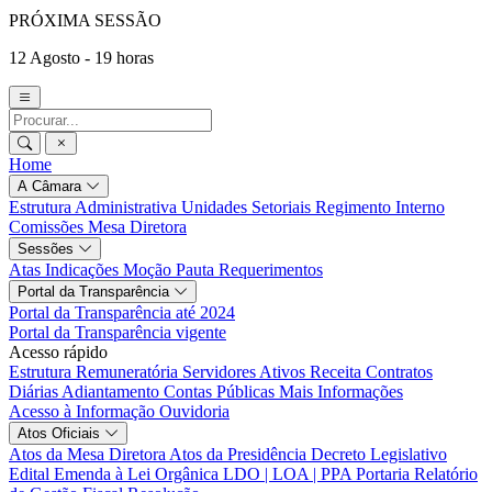
PRÓXIMA SESSÃO
12 Agosto - 19 horas
Home
A Câmara
Estrutura Administrativa
Unidades Setoriais
Regimento Interno
Comissões
Mesa Diretora
Sessões
Atas
Indicações
Moção
Pauta
Requerimentos
Portal da Transparência
Portal da Transparência até 2024
Portal da Transparência vigente
Acesso rápido
Estrutura Remuneratória
Servidores Ativos
Receita
Contratos
Diárias
Adiantamento
Contas Públicas
Mais Informações
Acesso à Informação
Ouvidoria
Atos Oficiais
Atos da Mesa Diretora
Atos da Presidência
Decreto Legislativo
Edital
Emenda à Lei Orgânica
LDO | LOA | PPA
Portaria
Relatório