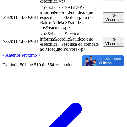
especifica</p>
<p>Solicita a SABESP a
informa&ccedil;&atilde;o que
39/2011
14/09/2011
especifica - rede de esgoto do
Visualizar
Bairro Aldeia S&atilde;o
Jos&eacute;</p>
<p>Solicita a Sucen a
informa&ccedil;&atilde;o que
38/2011
14/09/2011
especifica - Pesquisa do combate
Visualizar
ao Mosquito Polvora</p>
« Anterior
Próximo »
Exibindo
501
até
510
de
554
resultados