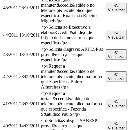
manuten&ccedil;&atilde;o no
45/2011
26/10/2011
telefone p&uacute;blico que
Visualizar
especifica - Rua Luzia Ribeiro
Miguel</p>
<p>Solicita ao Executivo a
elabora&ccedil;&atilde;o de
44/2011
13/10/2011
Prijeto de Lei nos termos que
Visualizar
especifica</p>
<p>Solicita &agrave; ARTESP as
43/2011
13/10/2011
provid&ecirc;ncias que
Visualizar
especifica</p>
<p>Requer a
manuten&ccedil;&atilde;o de
42/2011
28/09/2011
telefone p&uacute;blico na forma
Visualizar
que especifica - Bairro
Amoreiras</p>
<p>Requer a
instala&ccedil;&atilde;o de
41/2011
28/09/2011
telefone p&uacute;blico na forma
Visualizar
que especifica - Fazenda
S&atilde;o Paulo</p>
<p>Solicita&nbsp; a SABESP
40/2011
14/09/2011
provid&ecirc;ncias que
Visualizar