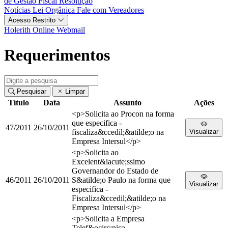
de Gestão Fiscal
Resolução
Notícias
Lei Orgânica
Fale com Vereadores
Acesso Restrito
Holerith Online
Webmail
Requerimentos
Pesquisar
Limpar
Título
Data
Assunto
Ações
<p>Solicita ao Procon na forma
que especifica -
47/2011
26/10/2011
fiscaliza&ccedil;&atilde;o na
Visualizar
Empresa Intersul</p>
<p>Solicita ao
Excelent&iacute;ssimo
Governandor do Estado de
46/2011
26/10/2011
S&atilde;o Paulo na forma que
Visualizar
especifica -
Fiscaliza&ccedil;&atilde;o na
Empresa Intersul</p>
<p>Solicita a Empresa
Telef&ocirc;nica