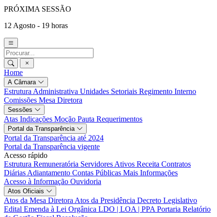
PRÓXIMA SESSÃO
12 Agosto - 19 horas
Home
A Câmara
Estrutura Administrativa
Unidades Setoriais
Regimento Interno
Comissões
Mesa Diretora
Sessões
Atas
Indicações
Moção
Pauta
Requerimentos
Portal da Transparência
Portal da Transparência até 2024
Portal da Transparência vigente
Acesso rápido
Estrutura Remuneratória
Servidores Ativos
Receita
Contratos
Diárias
Adiantamento
Contas Públicas
Mais Informações
Acesso à Informação
Ouvidoria
Atos Oficiais
Atos da Mesa Diretora
Atos da Presidência
Decreto Legislativo
Edital
Emenda à Lei Orgânica
LDO | LOA | PPA
Portaria
Relatório