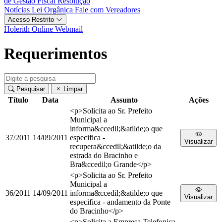
de Gestão Fiscal
Resolução
Notícias
Lei Orgânica
Fale com Vereadores
Acesso Restrito
Holerith Online
Webmail
Requerimentos
Pesquisar
Limpar
Título
Data
Assunto
Ações
<p>Solicita ao Sr. Prefeito
Municipal a
informa&ccedil;&atilde;o que
37/2011
14/09/2011
especifica -
Visualizar
recupera&ccedil;&atilde;o da
estrada do Bracinho e
Bra&ccedil;o Grande</p>
<p>Solicita ao Sr. Prefeito
Municipal a
36/2011
14/09/2011
informa&ccedil;&atilde;o que
Visualizar
especifica - andamento da Ponte
do Bracinho</p>
<p>Solicita a Empresa Telefonica