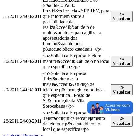
S&atilde;o Paulo
Previd&ecirc;ncia - SPPREV, para
31/2011
24/08/2011
que informem sobre a
Visualizar
possibilidade da
realiza&ccedil;&atilde;o de
multir&otilde;es para agilizar a
aposentadoria dos
funcion&aacute;rios
p&uacute;blicos estaduais.</p>
<p>Solicita a Empresa Elektro
30/2011
24/08/2011
manuten&ccedil;&atilde;o no local
Visualizar
que especifica.</p>
<p>Solicita a Empresa
Telef&ocirc;nica a
instala&ccedil;&atilde;o de
29/2011
24/08/2011
telefone p&uacute;blico no local
Visualizar
que especifica - Posto de
Sa&uacute;de da Vila
Sorocabana</p>
<p>Solicita a Empresa
Telef&ocirc;nica remanejamento
28/2011
24/08/2011
de telefone p&uacute;blico no
Visualizar
local que especifica</p>
« Anterior
Próximo »