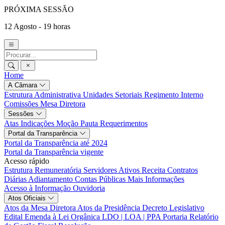
PRÓXIMA SESSÃO
12 Agosto - 19 horas
Home
A Câmara
Estrutura Administrativa
Unidades Setoriais
Regimento Interno
Comissões
Mesa Diretora
Sessões
Atas
Indicações
Moção
Pauta
Requerimentos
Portal da Transparência
Portal da Transparência até 2024
Portal da Transparência vigente
Acesso rápido
Estrutura Remuneratória
Servidores Ativos
Receita
Contratos
Diárias
Adiantamento
Contas Públicas
Mais Informações
Acesso à Informação
Ouvidoria
Atos Oficiais
Atos da Mesa Diretora
Atos da Presidência
Decreto Legislativo
Edital
Emenda à Lei Orgânica
LDO | LOA | PPA
Portaria
Relatório