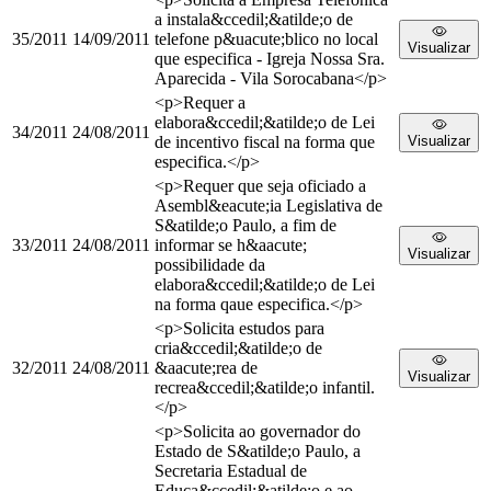
a instala&ccedil;&atilde;o de
35/2011
14/09/2011
telefone p&uacute;blico no local
Visualizar
que especifica - Igreja Nossa Sra.
Aparecida - Vila Sorocabana</p>
<p>Requer a
elabora&ccedil;&atilde;o de Lei
34/2011
24/08/2011
de incentivo fiscal na forma que
Visualizar
especifica.</p>
<p>Requer que seja oficiado a
Asembl&eacute;ia Legislativa de
S&atilde;o Paulo, a fim de
33/2011
24/08/2011
informar se h&aacute;
Visualizar
possibilidade da
elabora&ccedil;&atilde;o de Lei
na forma qaue especifica.</p>
<p>Solicita estudos para
cria&ccedil;&atilde;o de
32/2011
24/08/2011
&aacute;rea de
Visualizar
recrea&ccedil;&atilde;o infantil.
</p>
<p>Solicita ao governador do
Estado de S&atilde;o Paulo, a
Secretaria Estadual de
Educa&ccedil;&atilde;o e ao