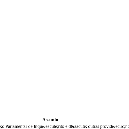
Assunto
;o Parlamentar de Inqu&eacute;rito e d&aacute; outras provid&ecirc;nc